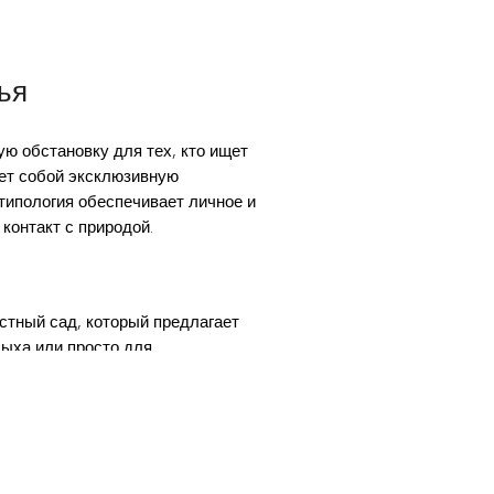
ья
ю обстановку для тех, кто ищет
яет собой эксклюзивную
типология обеспечивает личное и
контакт с природой.
стный сад, который предлагает
дыха или просто для
ежения в жаркие летние дни.
е пространство для наслаждения