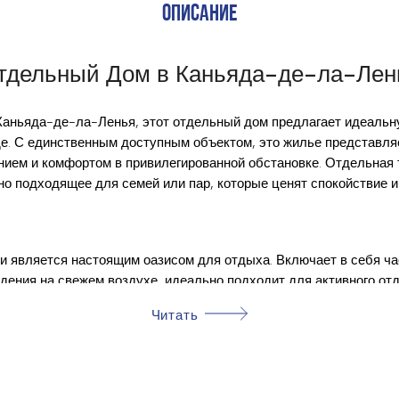
ОПИСАНИЕ
тдельный Дом в Каньяда-де-ла-Лен
аньяда-де-ла-Ленья, этот отдельный дом предлагает идеальну
де. С единственным доступным объектом, это жилье представл
ием и комфортом в привилегированной обстановке. Отдельная 
о подходящее для семей или пар, которые ценят спокойствие и 
и является настоящим оазисом для отдыха. Включает в себя ча
дения на свежем воздухе, идеально подходит для активного от
ственности есть частный бассейн, идеально подходящий для осв
Читать
внешних достопримечательностей, предоставляя дополнительно
росто для отдыха, любуясь окружающей средой.