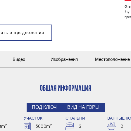
Отв
Styl
пре
инф
осн
ить о предложении
иск
Дос
возр
Ист
инф
Видео
Изображения
Местоположение
най
ОБЩАЯ ИНФОРМАЦИЯ
ПОД КЛЮЧ
ВИД НА ГОРЫ
УЧАСТОК
СПАЛЬНИ
ВАННЫЕ К
2
2
8m
5000m
3
2