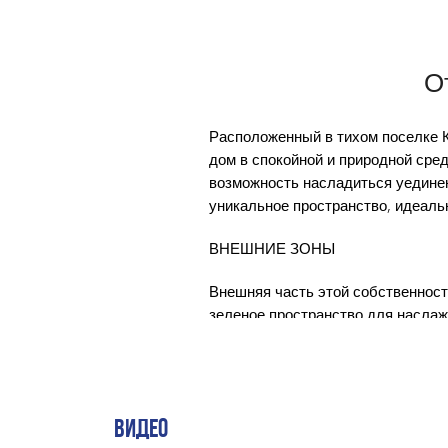
О
Расположенный в тихом поселке К
дом в спокойной и природной сре
возможность насладиться уединен
уникальное пространство, идеальн
ВНЕШНИЕ ЗОНЫ
Внешняя часть этой собственност
зеленое пространство для наслаж
расслабления. Кроме того, в соб
Терраса является еще одной из 
обедами на свежем воздухе или п
ВИДЕО
ВНУТРЕННИЕ ЗОНЫ