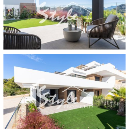
Жилой комплекс предлагает разнообразие общих зон,
обогащающих опыт проживания. Жители могут
наслаждаться общим бассейном, идеальным для жарких
дней. Озелененные зоны предоставляют зеленое
пространство для прогулок или отдыха. Для более
активных есть падельный корт, а для малышей - детская
площадка, где они могут безопасно играть. Кроме того,
комплекс имеет общий гараж и парковку, что облегчает
доступ и безопасность транспортных средств.