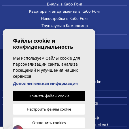
Виллы в Кабо Роиг
Квартиры и апартаменты в Кабо Роиг
Новостройки в Кабо Роиг
Таунхаусы в Кампоамор
Виллы и дома в Кампоамор
Файлы cookie и
конфиденциальность
Мы используем файлы cookie для
САМЫЕ ПОСЕЩАЕМЫЕ
персонализации сайта, анализа
посещений и улучшения наших
сервисов.
Новая квартира на продажу Villamartin
Дополнительная информация
Недвижимость в Вилламартин
Принять файлы cookie
Недвижимость в Кабо Роиг
Недвижимость в Кампоамор Гольф
Настроить файлы cookie
Недвижимость в Лос Дольсес
Недвижимость в Лас Колинас Гольф
Отклонить cookies
Недвижимость в Ла Синюэлика (La Ciñuelica)