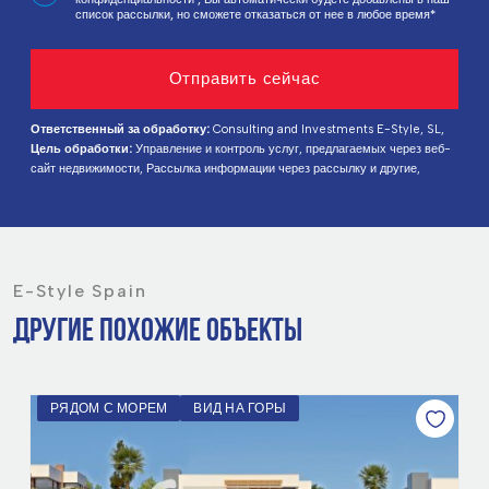
список рассылки, но сможете отказаться от нее в любое время*
Ответственный за обработку:
Consulting and Investments E-Style, SL,
Цель обработки:
Управление и контроль услуг, предлагаемых через веб-
сайт недвижимости, Рассылка информации через рассылку и другие,
Правовое основание:
На основании согласия,
Получатели:
Данные не
передаются, за исключением ведения бухгалтерии,
Права
заинтересованных лиц:
Доступ, исправление и удаление данных, запрос
на переносимость, возражение против обработки и запрос на ограничение
обработки,
Источник данных:
Сам субъект данных,
Дополнительная
информация:
Подробную информацию о защите данных можно найти
E-Style Spain
Здесь
.
ДРУГИЕ ПОХОЖИЕ ОБЪЕКТЫ
РЯДОМ С МОРЕМ
ВИД НА ГОРЫ