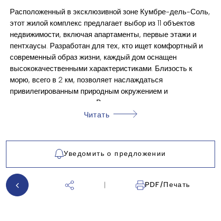
9,8 Км.
РАССТОЯНИЕ ДО ПОЛЯ ДЛЯ ГОЛЬФА:
Расположенный в эксклюзивной зоне Кумбре-дель-Соль,
GOLF
этот жилой комплекс предлагает выбор из 11 объектов
недвижимости, включая апартаменты, первые этажи и
GREEN AREAS
пентхаусы. Разработан для тех, кто ищет комфортный и
KITCHEN: FURNISHED+APPLIANCES
современный образ жизни, каждый дом оснащен
высококачественными характеристиками. Близость к
NEAR SEA
морю, всего в 2 км, позволяет наслаждаться
ELEVATOR
привилегированным природным окружением и
впечатляющими видами. Варианты планировки включают
COMMUNITY POOL
жилье с 2 и 3 спальнями, все с 2 ванными комнатами, что
Читать
PRIVATE PARKING: 1
гарантирует пространство и комфорт для семей разного
размера.
FURNISHED
Уведомить о предложении
MOUNTAIN VIEWS
ВНЕШНИЕ ЗОНЫ
PARKING
Экстерьеры этих домов спроектированы для
PDF/Печать
максимального наслаждения средиземноморским
BUILT-IN CABINETS
климатом. Каждое жилье имеет частную террасу,
COMMUNITY GARDEN
идеальную для отдыха и наслаждения видами. Первые
этажи также предлагают частный сад, предоставляя